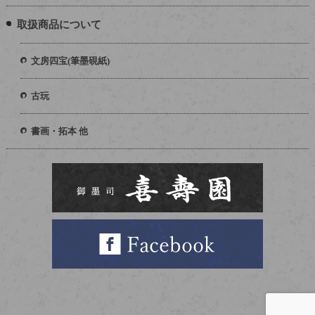
取扱商品について
文房四宝(筆墨硯紙)
古玩
書画・拓本 他