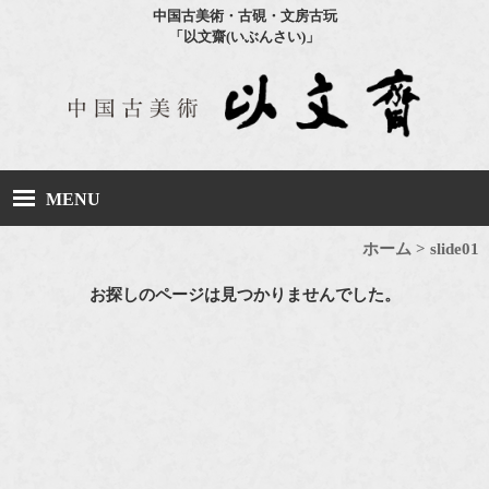
中国古美術・古硯・文房古玩
「以文齋(いぶんさい)」
MENU
ホーム
ホーム
>
slide01
お探しのページは見つかりませんでした。
取扱商品について
文房四宝
(筆墨硯紙)
古玩
書画・拓本 他
買取の流れ